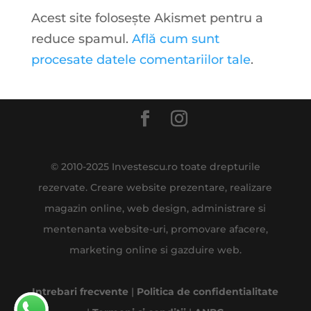
Acest site folosește Akismet pentru a
reduce spamul.
Află cum sunt
procesate datele comentariilor tale
.
© 2010-2025 Investescu.ro toate drepturile
rezervate. Creare website prezentare, realizare
magazin online, web design, administrare si
mentenanta website-uri, promovare afacere,
marketing online si gazduire web.
Intrebari frecvente
|
Politica de confidentialitate