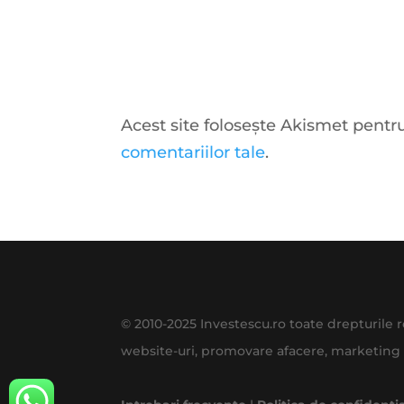
Acest site folosește Akismet pent
comentariilor tale
.
© 2010-2025 Investescu.ro toate drepturile
website-uri, promovare afacere, marketing 