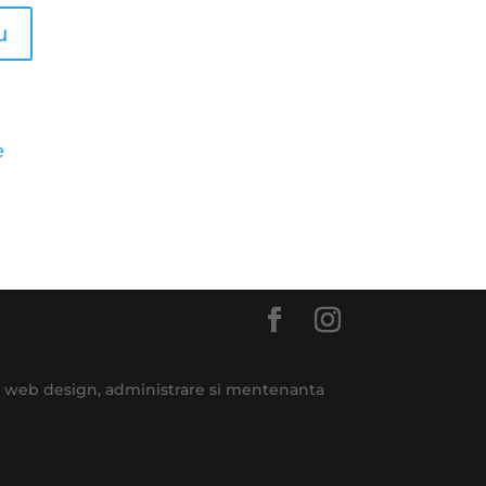
e
e, web design, administrare si mentenanta