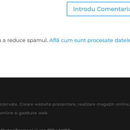
ru a reduce spamul.
Află cum sunt procesate datel
 rezervate. Creare website prezentare, realizare magazin onlin
online si gazduire web.