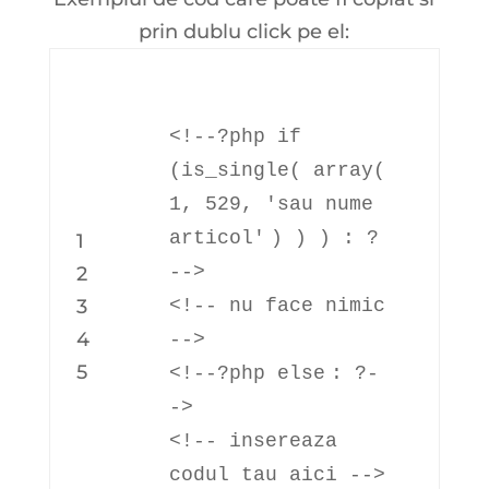
prin dublu click pe el:
<!--?php
if
(is_single(
array
(
1, 529,
'sau nume
articol'
) ) ) : ?
1
-->
2
3
<!-- nu face nimic
4
-->
5
<!--?php
else
: ?-
->
<!-- insereaza
codul tau aici -->