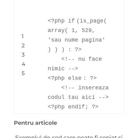
<?php
if
(is_page(
array
( 1, 529,
1
'sau nume pagina'
2
) ) ) : ?>
3
<!-- nu face
4
nimic -->
5
<?php
else
: ?>
<!-- insereaza
codul tau aici -->
<?php
endif
; ?>
Pentru articole
Exemplul de cod care poate fi copiat si