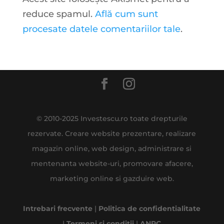
reduce spamul.
Află cum sunt
procesate datele comentariilor tale
.
© 2010-2025 Investescu.ro toate drepturile
rezervate. Creare website prezentare, realizare
magazin online, web design, administrare si
mentenanta website-uri, promovare afacere,
marketing online si gazduire web.
Intrebari frecvente
|
Politica de confidentialitate
|
Termeni si conditii
|
ANPC