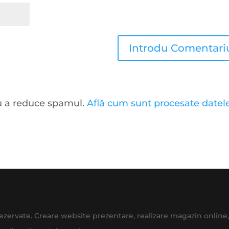
ru a reduce spamul.
Află cum sunt procesate datel
 rezervate. Creare website prezentare, realizare magazin onlin