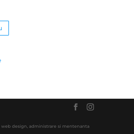
e
e, web design, administrare si mentenanta