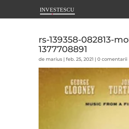
rs-139358-082813-mo
1377708891
de
marius
|
feb. 25, 2021
|
0 comentarii