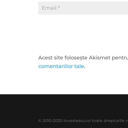
Acest site folosește Akismet pent
comentariilor tale
.
© 2010-2025 Investescu.ro toate drepturile