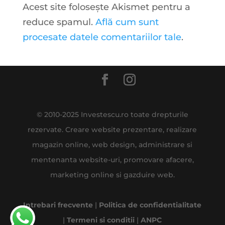
Acest site folosește Akismet pentru a
reduce spamul.
Află cum sunt
procesate datele comentariilor tale
.
© 2010-2025 Investescu.ro toate drepturile
rezervate. Creare website prezentare, realizare
magazin online, web design, administrare si
mentenanta website-uri, promovare afacere,
marketing online si gazduire web.
Intrebari frecvente
|
Politica de confidentialitate
|
Termeni si conditii
|
ANPC