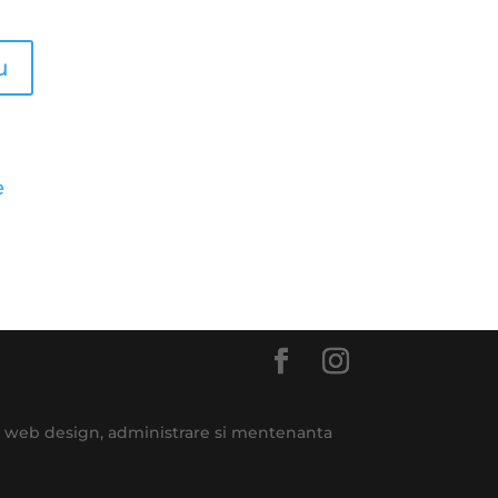
e
e, web design, administrare si mentenanta