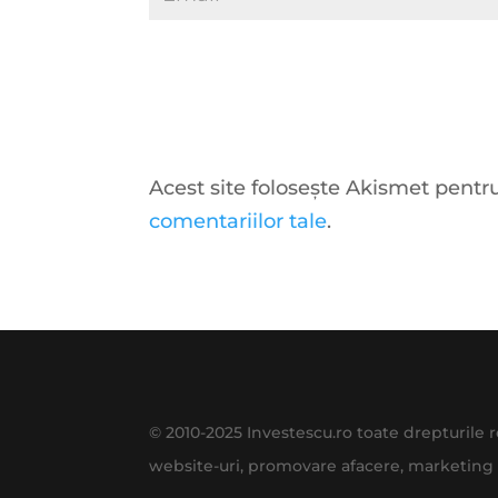
Acest site folosește Akismet pent
comentariilor tale
.
© 2010-2025 Investescu.ro toate drepturile
website-uri, promovare afacere, marketing 