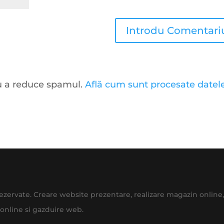
ru a reduce spamul.
Află cum sunt procesate datel
 rezervate. Creare website prezentare, realizare magazin onlin
online si gazduire web.