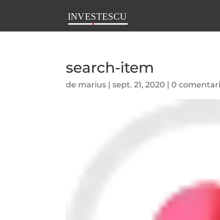
search-item
de
marius
|
sept. 21, 2020
|
0 comentari