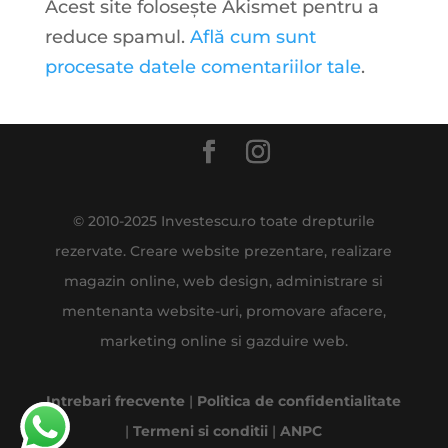
Acest site folosește Akismet pentru a
reduce spamul.
Află cum sunt
procesate datele comentariilor tale
.
© 2010-2025 Investescu.ro toate drepturile
rezervate. Creare website prezentare, realizare
magazin online, web design, administrare si
mentenanta website-uri, promovare afacere,
marketing online si gazduire web.
Intrebari frecvente
|
Politica de confidentialitate
|
Termeni si conditii
|
ANPC